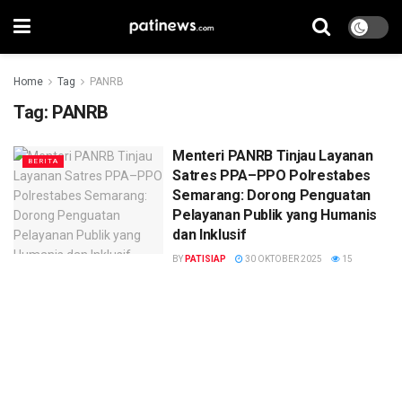
Home
Tag
PANRB
Tag:
PANRB
Menteri PANRB Tinjau Layanan
BERITA
Satres PPA–PPO Polrestabes
Semarang: Dorong Penguatan
Pelayanan Publik yang Humanis
dan Inklusif
BY
PATISIAP
30 OKTOBER 2025
15