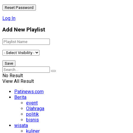
Log In
Add New Playlist
No Result
View All Result
Patinews.com
Berita
event
Olahraga
politik
bisnis
wisata
kuliner