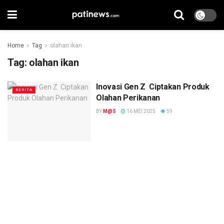
Home
Tag
olahan ikan
Tag:
olahan ikan
Inovasi Gen Z Ciptakan Produk
BERITA
Olahan Perikanan
BY
M@S
16 MEI 2025
59