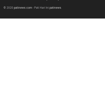
© 2020
patinews.com
- Pati Hari Ini
patinews
.