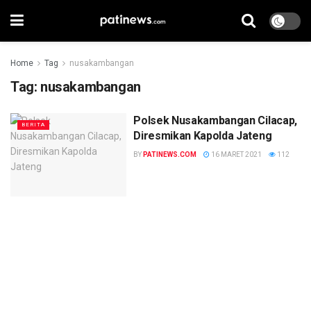
Home
Tag
nusakambangan
Tag:
nusakambangan
Polsek Nusakambangan Cilacap,
BERITA
Diresmikan Kapolda Jateng
BY
PATINEWS.COM
16 MARET 2021
112