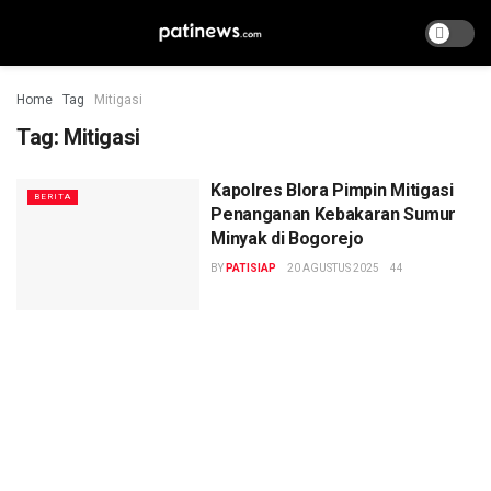
Home
Tag
Mitigasi
Tag:
Mitigasi
Kapolres Blora Pimpin Mitigasi
BERITA
Penanganan Kebakaran Sumur
Minyak di Bogorejo
BY
PATISIAP
20 AGUSTUS 2025
44