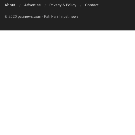
About
Advertise
Privacy & Policy
Contact
© 2020
patinews.com
- Pati Hari Ini
patinews
.