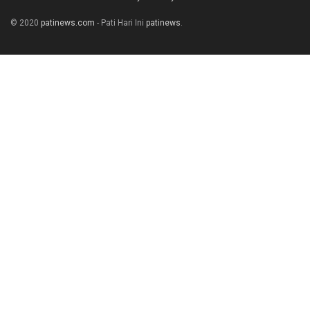
© 2020
patinews.com
- Pati Hari Ini
patinews
.