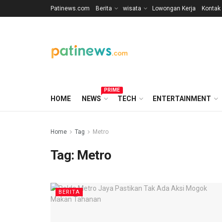
Patinews.com
Berita
wisata
Lowongan Kerja
Kontak
PRIME
HOME
NEWS
TECH
ENTERTAINMENT
Home
Tag
Metro
Tag:
Metro
BERITA