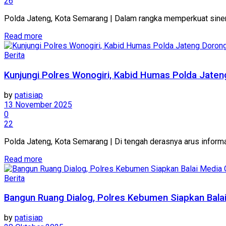
26
Polda Jateng, Kota Semarang | Dalam rangka memperkuat siner
Details
Read more
Berita
Kunjungi Polres Wonogiri, Kabid Humas Polda Jat
by
patisiap
13 November 2025
0
22
Polda Jateng, Kota Semarang | Di tengah derasnya arus informasi
Details
Read more
Berita
Bangun Ruang Dialog, Polres Kebumen Siapkan Balai
by
patisiap