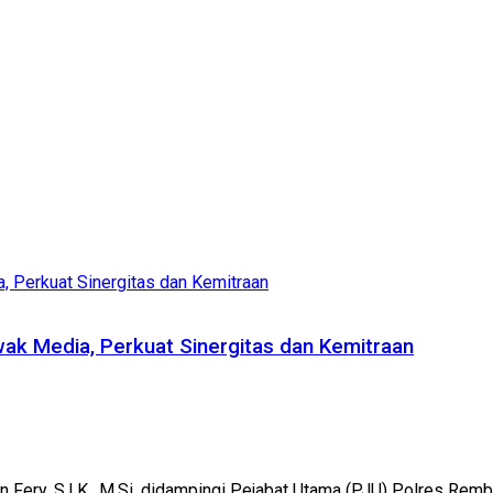
ak Media, Perkuat Sinergitas dan Kemitraan
ery, S.I.K., M.Si. didampingi Pejabat Utama (PJU) Polres Remb