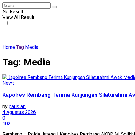
No Result
View All Result
Home
Tag
Media
Tag:
Media
News
Kapolres Rembang Terima Kunjungan Silaturahmi Aw
by
patisiap
4 Agustus 2026
0
102
Rembang – Polda Jateng | Kapolres Rembang AKBP M. Solikhin F