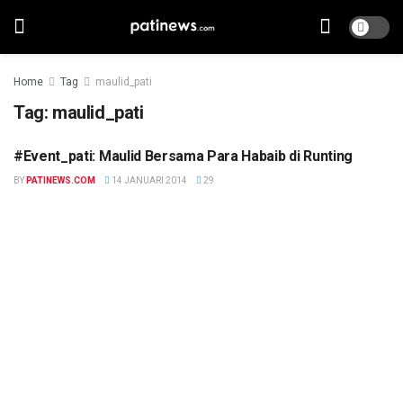
Home
Tag
maulid_pati
Tag:
maulid_pati
#Event_pati: Maulid Bersama Para Habaib di Runting
BERITA
BY
PATINEWS.COM
14 JANUARI 2014
29