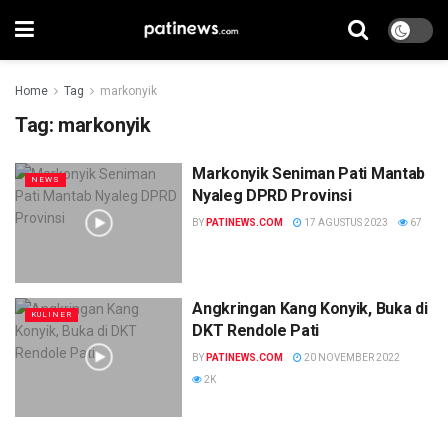
Home
Tag
markonyik
Tag:
markonyik
Markonyik Seniman Pati Mantab
NEWS
Nyaleg DPRD Provinsi
BY
PATINEWS.COM
17 AGUSTUS 2023
67
Angkringan Kang Konyik, Buka di
KULINER
DKT Rendole Pati
BY
PATINEWS.COM
20 NOVEMBER 2022
2K