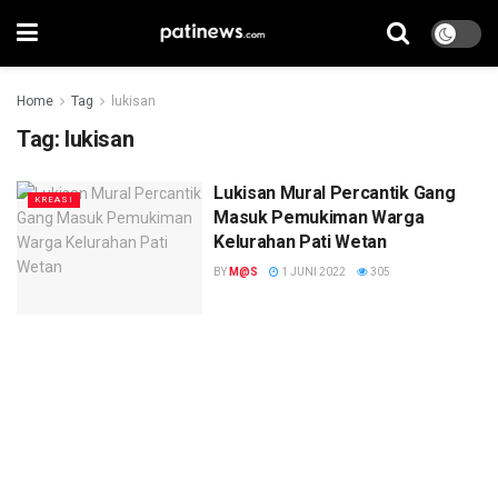
Home
Tag
lukisan
Tag:
lukisan
Lukisan Mural Percantik Gang
KREASI
Masuk Pemukiman Warga
Kelurahan Pati Wetan
BY
M@S
1 JUNI 2022
305