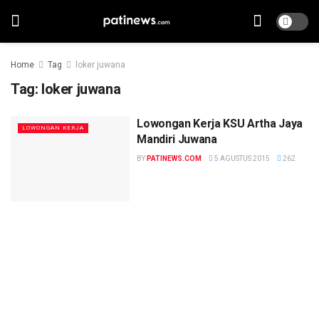
Home
Tag
loker juwana
Tag:
loker juwana
Lowongan Kerja KSU Artha Jaya
LOWONGAN KERJA
Mandiri Juwana
BY
PATINEWS.COM
5 AGUSTUS 2015
262