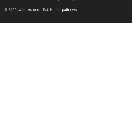
© 2020
patinews.com
- Pati Hari Ini
patinews
.