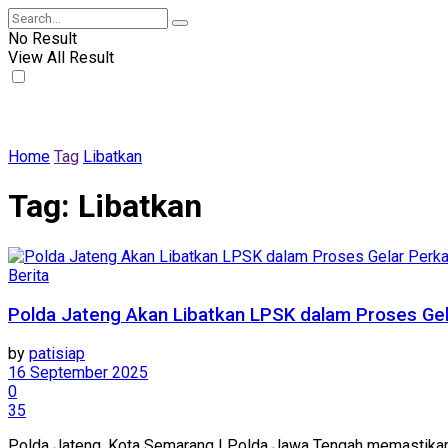
No Result
View All Result
Home
Tag
Libatkan
Tag:
Libatkan
Berita
Polda Jateng Akan Libatkan LPSK dalam Proses G
by
patisiap
16 September 2025
0
35
Polda Jateng, Kota Semarang | Polda Jawa Tengah memastikan 