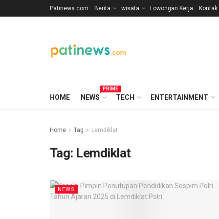
Patinews.com
Berita
wisata
Lowongan Kerja
Kontak
PRIME
HOME
NEWS
TECH
ENTERTAINMENT
Home
Tag
Lemdiklat
Tag:
Lemdiklat
NEWS