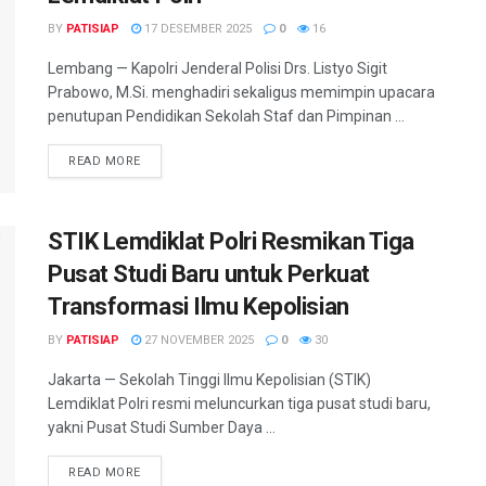
BY
PATISIAP
17 DESEMBER 2025
0
16
Lembang — Kapolri Jenderal Polisi Drs. Listyo Sigit
Prabowo, M.Si. menghadiri sekaligus memimpin upacara
penutupan Pendidikan Sekolah Staf dan Pimpinan ...
DETAILS
READ MORE
STIK Lemdiklat Polri Resmikan Tiga
Pusat Studi Baru untuk Perkuat
Transformasi Ilmu Kepolisian
BY
PATISIAP
27 NOVEMBER 2025
0
30
Jakarta — Sekolah Tinggi Ilmu Kepolisian (STIK)
Lemdiklat Polri resmi meluncurkan tiga pusat studi baru,
yakni Pusat Studi Sumber Daya ...
DETAILS
READ MORE