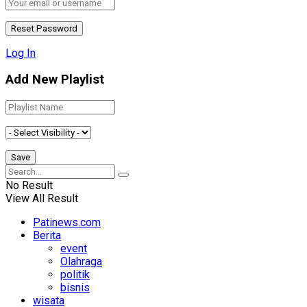
Log In
Add New Playlist
No Result
View All Result
Patinews.com
Berita
event
Olahraga
politik
bisnis
wisata