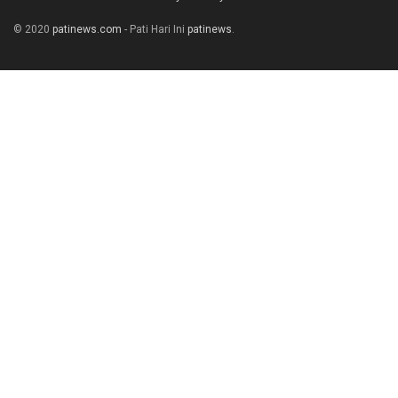
© 2020
patinews.com
- Pati Hari Ini
patinews
.