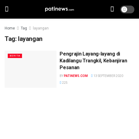
Home
Tag
layangan
Tag:
layangan
Pengrajin Layang-layang di
BERITA
Kadilangu Trangkil, Kebanjiran
Pesanan
BY
PATINEWS.COM
13 SEPTEMBER 2020
225