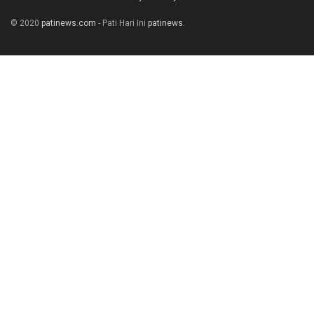
© 2020
patinews.com
- Pati Hari Ini
patinews
.