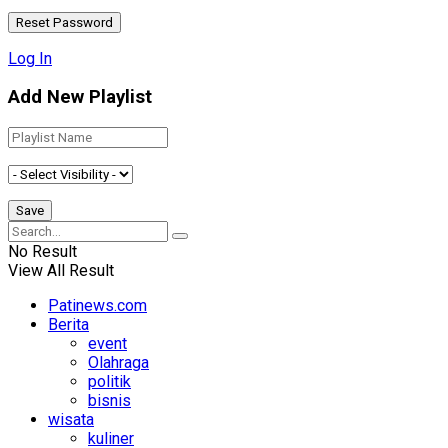
Log In
Add New Playlist
No Result
View All Result
Patinews.com
Berita
event
Olahraga
politik
bisnis
wisata
kuliner