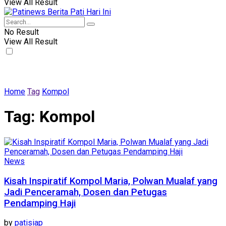
View All Result
No Result
View All Result
Home
Tag
Kompol
Tag:
Kompol
News
Kisah Inspiratif Kompol Maria, Polwan Mualaf yang
Jadi Penceramah, Dosen dan Petugas
Pendamping Haji
by
patisiap