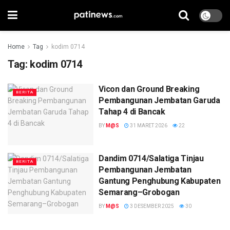
Home
Tag
kodim 0714
Tag:
kodim 0714
Vicon dan Ground Breaking
BERITA
Pembangunan Jembatan Garuda
Tahap 4 di Bancak
BY
M@S
31 MARET 2026
22
Dandim 0714/Salatiga Tinjau
BERITA
Pembangunan Jembatan
Gantung Penghubung Kabupaten
Semarang–Grobogan
BY
M@S
3 DESEMBER 2025
30