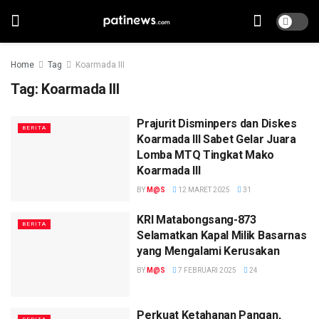
Home
Tag
Koarmada III
Tag:
Koarmada III
Prajurit Disminpers dan Diskes
BERITA
Koarmada III Sabet Gelar Juara
Lomba MTQ Tingkat Mako
Koarmada III
BY
M@S
12 MARET 2025
31
KRI Matabongsang-873
BERITA
Selamatkan Kapal Milik Basarnas
yang Mengalami Kerusakan
BY
M@S
7 FEBRUARI 2025
24
Perkuat Ketahanan Pangan,