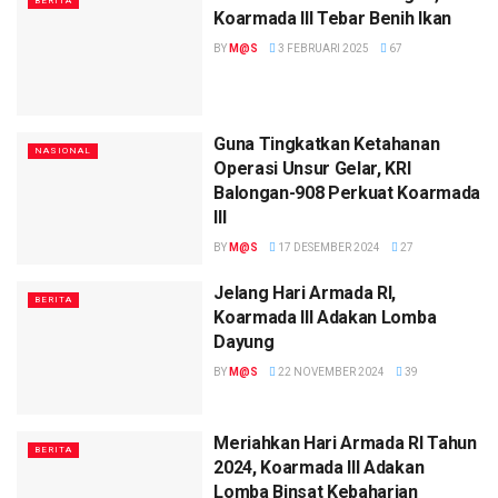
BERITA
Koarmada III Tebar Benih Ikan
BY
M@S
3 FEBRUARI 2025
67
Guna Tingkatkan Ketahanan
NASIONAL
Operasi Unsur Gelar, KRI
Balongan-908 Perkuat Koarmada
III
BY
M@S
17 DESEMBER 2024
27
Jelang Hari Armada RI,
BERITA
Koarmada III Adakan Lomba
Dayung
BY
M@S
22 NOVEMBER 2024
39
Meriahkan Hari Armada RI Tahun
BERITA
2024, Koarmada III Adakan
Lomba Binsat Kebaharian