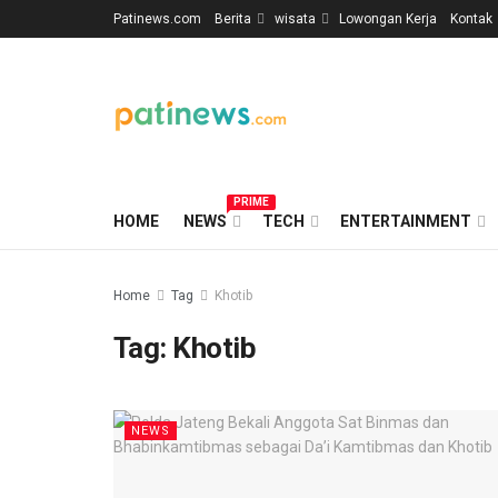
Patinews.com
Berita
wisata
Lowongan Kerja
Kontak
PRIME
HOME
NEWS
TECH
ENTERTAINMENT
Home
Tag
Khotib
Tag:
Khotib
NEWS