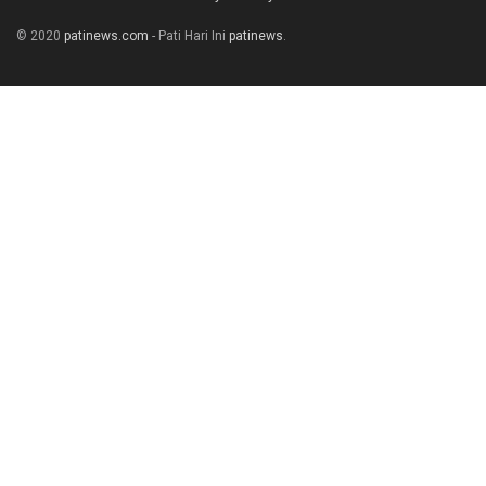
© 2020
patinews.com
- Pati Hari Ini
patinews
.