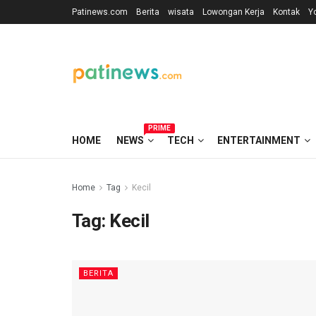
Patinews.com
Berita
wisata
Lowongan Kerja
Kontak
Y
PRIME
HOME
NEWS
TECH
ENTERTAINMENT
Home
Tag
Kecil
Tag:
Kecil
BERITA