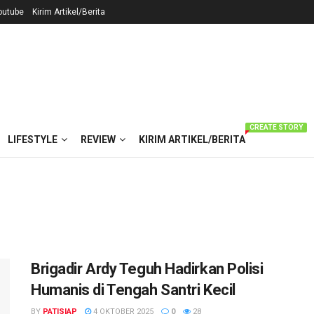
outube
Kirim Artikel/Berita
CREATE STORY
LIFESTYLE
REVIEW
KIRIM ARTIKEL/BERITA
Brigadir Ardy Teguh Hadirkan Polisi
Humanis di Tengah Santri Kecil
BY
PATISIAP
4 OKTOBER 2025
0
28