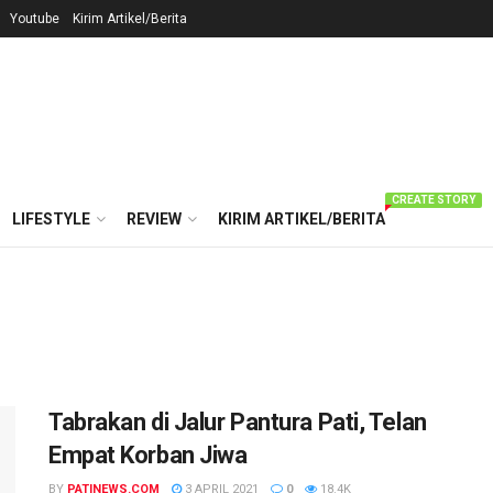
Youtube
Kirim Artikel/Berita
CREATE STORY
LIFESTYLE
REVIEW
KIRIM ARTIKEL/BERITA
Tabrakan di Jalur Pantura Pati, Telan
Empat Korban Jiwa
BY
PATINEWS.COM
3 APRIL 2021
0
18.4K