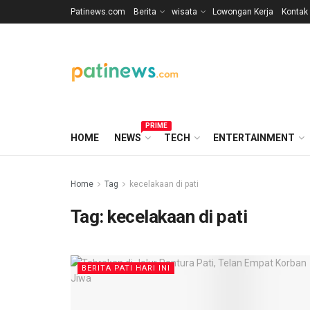
Patinews.com
Berita
wisata
Lowongan Kerja
Kontak
PRIME
HOME
NEWS
TECH
ENTERTAINMENT
Home
Tag
kecelakaan di pati
Tag:
kecelakaan di pati
BERITA PATI HARI INI