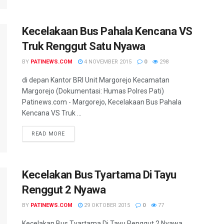
Kecelakaan Bus Pahala Kencana VS
Truk Renggut Satu Nyawa
BY
PATINEWS.COM
4 NOVEMBER 2015
0
298
di depan Kantor BRI Unit Margorejo Kecamatan
Margorejo (Dokumentasi: Humas Polres Pati)
Patinews.com - Margorejo, Kecelakaan Bus Pahala
Kencana VS Truk ...
DETAILS
READ MORE
Kecelakan Bus Tyartama Di Tayu
Renggut 2 Nyawa
BY
PATINEWS.COM
29 OKTOBER 2015
0
77
Kecelakan Bus Tyartama Di Tayu Renggut 2 Nyawa