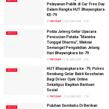
BERITA
Pelayanan Publik di Car Free Day
Dalam Rangka HUT Bhayangkara
KE-79
BY
PATISIAP
22 JUNI 2025
19
Polda Jateng Gelar Upacara
BERITA
Pencucian Pataka “Maneka
Tunggal Dharma”, Maknai
Semangat Pengabdian Jelang
Hari Bhayangkara ke-79
BY
PATISIAP
18 JUNI 2025
42
HUT Bhayangkara ke -79, Polres
BERITA
Rembang Gelar Bakti Kesehatan
Bagi Driver Ojek Online
Sekaligus Bagikan Bantuan
Sosial
BY
PATISIAP
16 JUNI 2025
30
Puluhan Sembako Di Berikan
BERITA