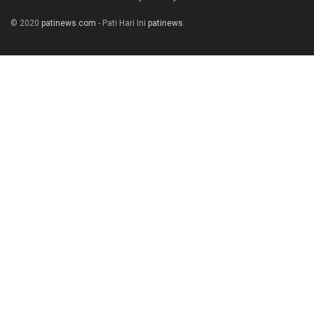
© 2020
patinews.com
- Pati Hari Ini
patinews
.