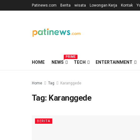
Patinews.com
Berita
wisata
Lowongan Kerja
Kontak
Y
PRIME
HOME
NEWS
TECH
ENTERTAINMENT
Home
Tag
Karanggede
Tag:
Karanggede
BERITA