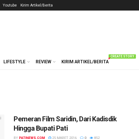
Youtube
Kirim Artikel/Berita
CREATE STORY
LIFESTYLE
REVIEW
KIRIM ARTIKEL/BERITA
Pemeran Film Saridin, Dari Kadisdik
Hingga Bupati Pati
BY
PATINEWS.COM
25 MARET 2016
0
852