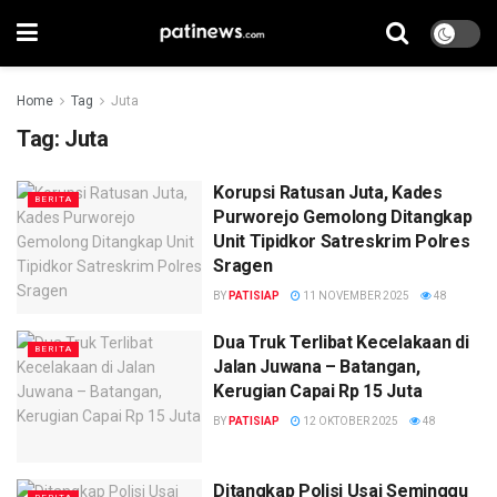
Home
Tag
Juta
Tag:
Juta
Korupsi Ratusan Juta, Kades
BERITA
Purworejo Gemolong Ditangkap
Unit Tipidkor Satreskrim Polres
Sragen
BY
PATISIAP
11 NOVEMBER 2025
48
Dua Truk Terlibat Kecelakaan di
BERITA
Jalan Juwana – Batangan,
Kerugian Capai Rp 15 Juta
BY
PATISIAP
12 OKTOBER 2025
48
Ditangkap Polisi Usai Seminggu