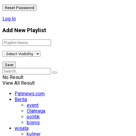
Log In
Add New Playlist
No Result
View All Result
Patinews.com
Berita
event
Olahraga
politik
bisnis
wisata
kuliner