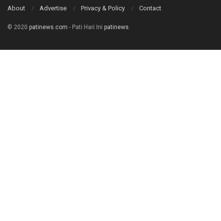
About
Advertise
Privacy & Policy
Contact
© 2020
patinews.com
- Pati Hari Ini
patinews
.