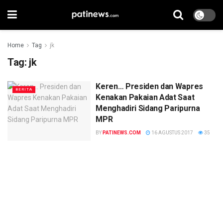
Home
Tag
jk
Tag:
jk
Keren… Presiden dan Wapres
BERITA
Kenakan Pakaian Adat Saat
Menghadiri Sidang Paripurna
MPR
BY
PATINEWS.COM
16 AGUSTUS 2017
35