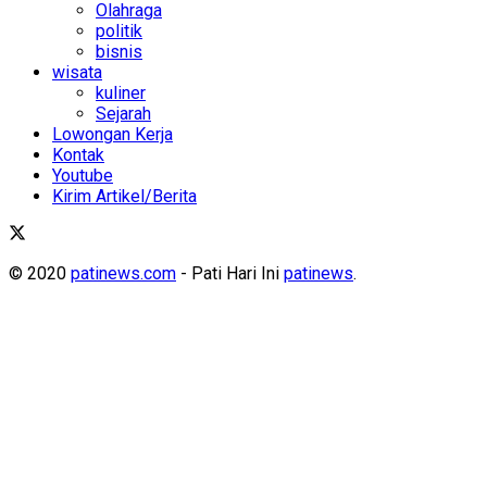
Olahraga
politik
bisnis
wisata
kuliner
Sejarah
Lowongan Kerja
Kontak
Youtube
Kirim Artikel/Berita
© 2020
patinews.com
- Pati Hari Ini
patinews
.