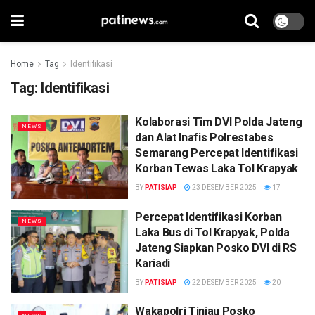
Home
Tag
Identifikasi
Tag:
Identifikasi
Kolaborasi Tim DVI Polda Jateng
NEWS
dan Alat Inafis Polrestabes
Semarang Percepat Identifikasi
Korban Tewas Laka Tol Krapyak
BY
PATISIAP
23 DESEMBER 2025
17
Percepat Identifikasi Korban
NEWS
Laka Bus di Tol Krapyak, Polda
Jateng Siapkan Posko DVI di RS
Kariadi
BY
PATISIAP
22 DESEMBER 2025
20
Wakapolri Tinjau Posko