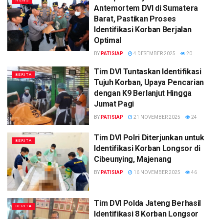
NEWS
Antemortem DVI di Sumatera
Barat, Pastikan Proses
Identifikasi Korban Berjalan
Optimal
BY
PATISIAP
4 DESEMBER 2025
20
Tim DVI Tuntaskan Identifikasi
BERITA
Tujuh Korban, Upaya Pencarian
dengan K9 Berlanjut Hingga
Jumat Pagi
BY
PATISIAP
21 NOVEMBER 2025
24
Tim DVI Polri Diterjunkan untuk
BERITA
Identifikasi Korban Longsor di
Cibeunying, Majenang
BY
PATISIAP
16 NOVEMBER 2025
46
Tim DVI Polda Jateng Berhasil
BERITA
Identifikasi 8 Korban Longsor