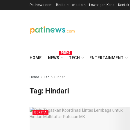
Patinews.com
Berita
wisata
Lowongan Kerja
Kontak
PRIME
HOME
NEWS
TECH
ENTERTAINMENT
Home
Tag
Hindari
Tag:
Hindari
BERITA