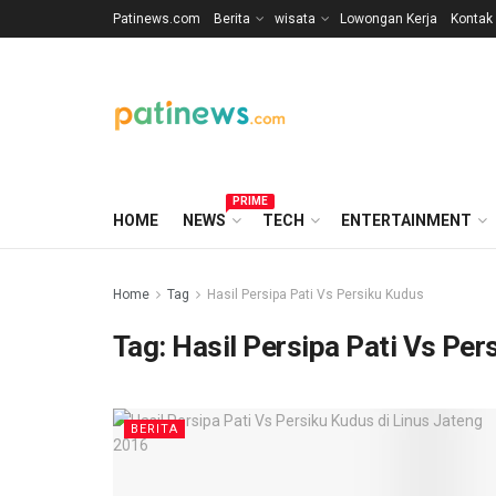
Patinews.com
Berita
wisata
Lowongan Kerja
Kontak
PRIME
HOME
NEWS
TECH
ENTERTAINMENT
Home
Tag
Hasil Persipa Pati Vs Persiku Kudus
Tag:
Hasil Persipa Pati Vs Per
BERITA