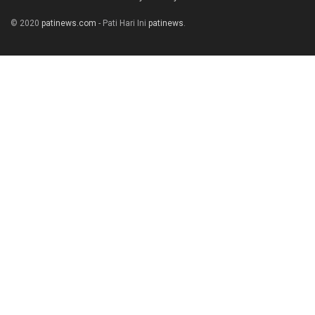
© 2020
patinews.com
- Pati Hari Ini
patinews
.