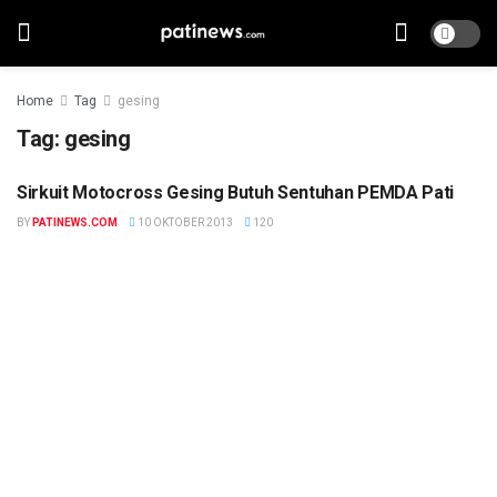
Home
Tag
gesing
Tag:
gesing
Sirkuit Motocross Gesing Butuh Sentuhan PEMDA Pati
BERITA
BY
PATINEWS.COM
10 OKTOBER 2013
120