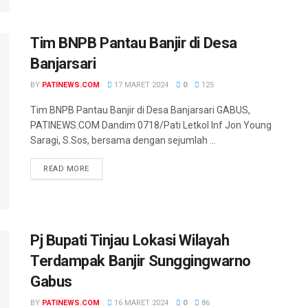
Tim BNPB Pantau Banjir di Desa
Banjarsari
BY
PATINEWS.COM
17 MARET 2024
0
125
Tim BNPB Pantau Banjir di Desa Banjarsari GABUS,
PATINEWS.COM Dandim 0718/Pati Letkol Inf Jon Young
Saragi, S.Sos, bersama dengan sejumlah ...
DETAILS
READ MORE
Pj Bupati Tinjau Lokasi Wilayah
Terdampak Banjir Sunggingwarno
Gabus
BY
PATINEWS.COM
16 MARET 2024
0
86