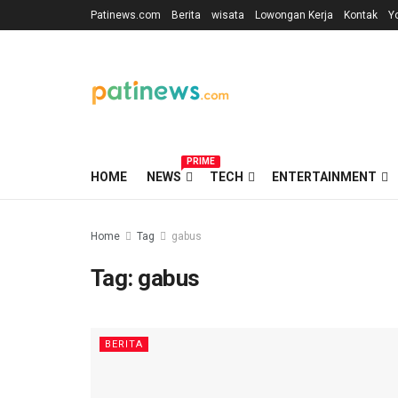
Patinews.com
Berita
wisata
Lowongan Kerja
Kontak
Y
PRIME
HOME
NEWS
TECH
ENTERTAINMENT
Home
Tag
gabus
Tag:
gabus
BERITA