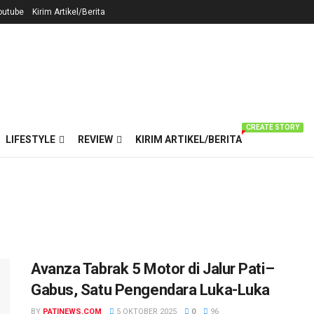
outube
Kirim Artikel/Berita
CREATE STORY
LIFESTYLE
REVIEW
KIRIM ARTIKEL/BERITA
Avanza Tabrak 5 Motor di Jalur Pati–
Gabus, Satu Pengendara Luka-Luka
BY
PATINEWS.COM
5 OKTOBER 2025
0
96