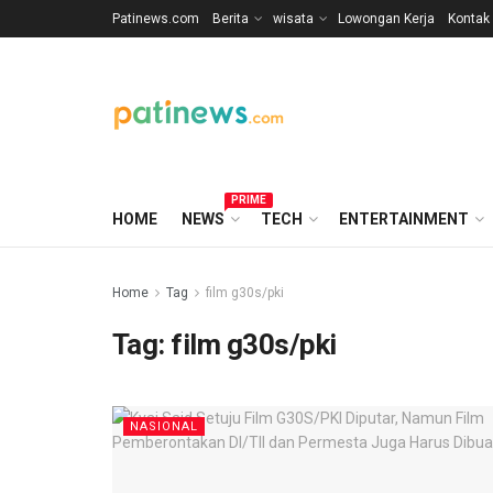
Patinews.com
Berita
wisata
Lowongan Kerja
Kontak
PRIME
HOME
NEWS
TECH
ENTERTAINMENT
Home
Tag
film g30s/pki
Tag:
film g30s/pki
NASIONAL