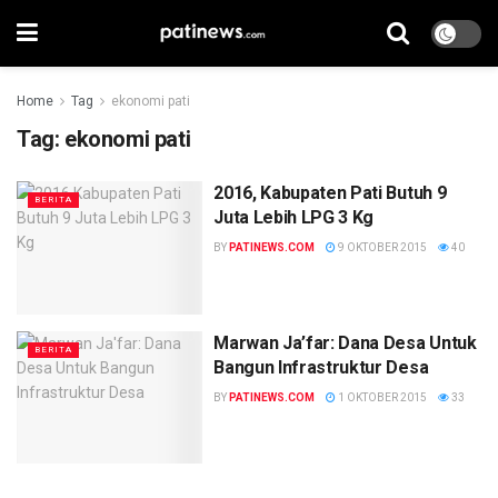
Home
Tag
ekonomi pati
Tag:
ekonomi pati
2016, Kabupaten Pati Butuh 9
BERITA
Juta Lebih LPG 3 Kg
BY
PATINEWS.COM
9 OKTOBER 2015
40
Marwan Ja’far: Dana Desa Untuk
BERITA
Bangun Infrastruktur Desa
BY
PATINEWS.COM
1 OKTOBER 2015
33