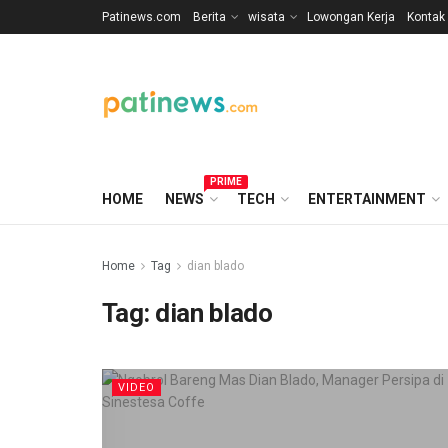
Patinews.com
Berita
wisata
Lowongan Kerja
Kontak
PRIME
HOME
NEWS
TECH
ENTERTAINMENT
Home
Tag
dian blado
Tag:
dian blado
VIDEO