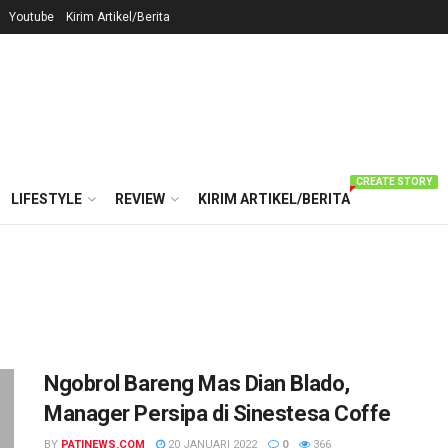
Youtube
Kirim Artikel/Berita
CREATE STORY
LIFESTYLE
REVIEW
KIRIM ARTIKEL/BERITA
Ngobrol Bareng Mas Dian Blado,
Manager Persipa di Sinestesa Coffe
BY
PATINEWS.COM
20 JANUARI 2022
0
366