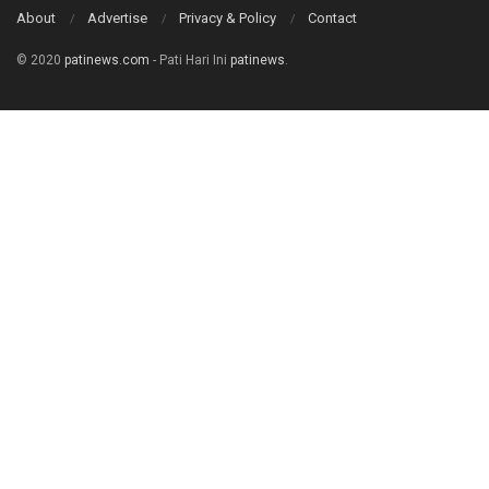
About
Advertise
Privacy & Policy
Contact
© 2020
patinews.com
- Pati Hari Ini
patinews
.