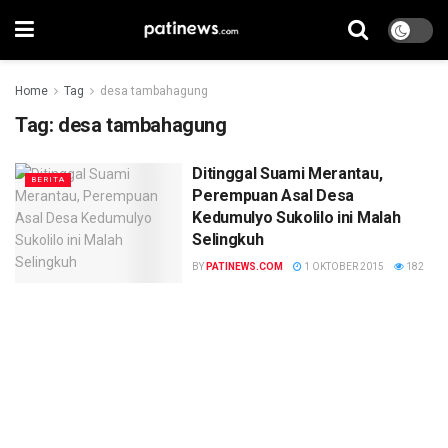
Home
Tag
desa tambahagung
Tag:
desa tambahagung
Ditinggal Suami Merantau,
BERITA
Perempuan Asal Desa
Kedumulyo Sukolilo ini Malah
Selingkuh
BY
PATINEWS.COM
1 OKTOBER 2015
182