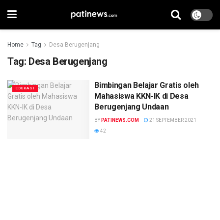
Home
Tag
Desa Berugenjang
Tag:
Desa Berugenjang
Bimbingan Belajar Gratis oleh
EDUKASI
Mahasiswa KKN-IK di Desa
Berugenjang Undaan
BY
PATINEWS.COM
21 SEPTEMBER 2021
42