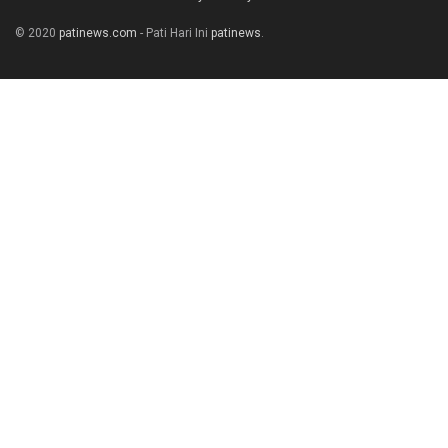
© 2020
patinews.com
- Pati Hari Ini
patinews
.