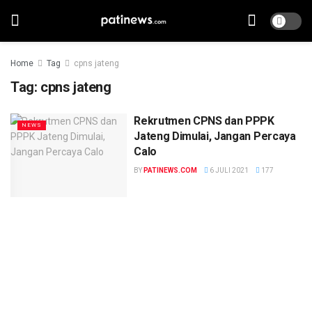
Home
Tag
cpns jateng
Tag:
cpns jateng
Rekrutmen CPNS dan PPPK
NEWS
Jateng Dimulai, Jangan Percaya
Calo
BY
PATINEWS.COM
6 JULI 2021
177