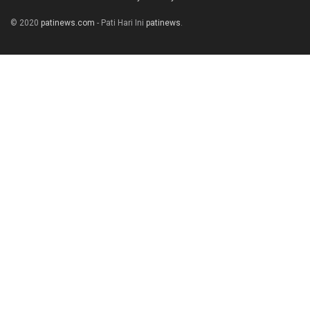
© 2020
patinews.com
- Pati Hari Ini
patinews
.