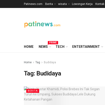
Patinews.com
Berita
wisata
Lowongan Kerja
Kontak
PRIME
HOME
NEWS
TECH
ENTERTAINMENT
Home
Tag
Budidaya
Tag:
Budidaya
BERITA