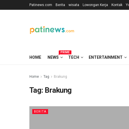
Patinews.com
Berita
wisata
Lowongan Kerja
Kontak
Y
PRIME
HOME
NEWS
TECH
ENTERTAINMENT
Home
Tag
Brakung
Tag:
Brakung
BERITA