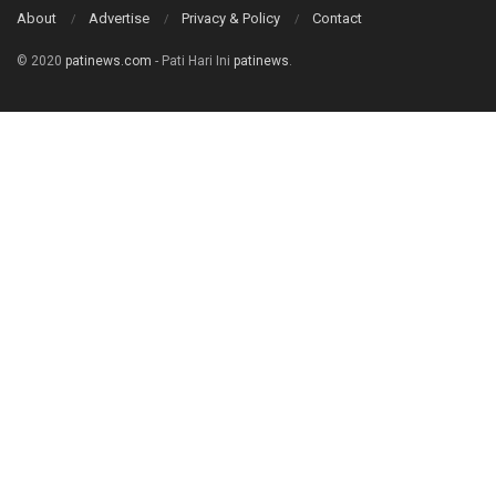
About
Advertise
Privacy & Policy
Contact
© 2020
patinews.com
- Pati Hari Ini
patinews
.