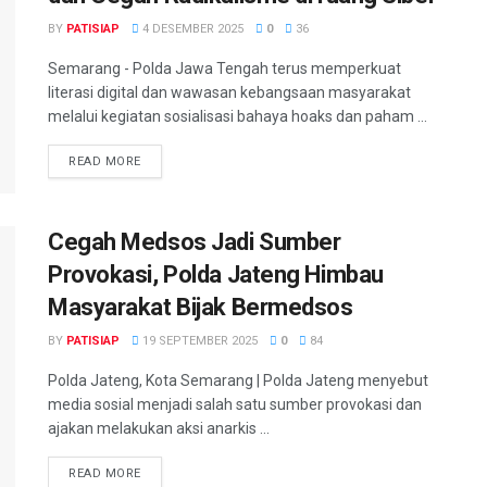
BY
PATISIAP
4 DESEMBER 2025
0
36
Semarang - Polda Jawa Tengah terus memperkuat
literasi digital dan wawasan kebangsaan masyarakat
melalui kegiatan sosialisasi bahaya hoaks dan paham ...
DETAILS
READ MORE
Cegah Medsos Jadi Sumber
Provokasi, Polda Jateng Himbau
Masyarakat Bijak Bermedsos
BY
PATISIAP
19 SEPTEMBER 2025
0
84
Polda Jateng, Kota Semarang | Polda Jateng menyebut
media sosial menjadi salah satu sumber provokasi dan
ajakan melakukan aksi anarkis ...
DETAILS
READ MORE