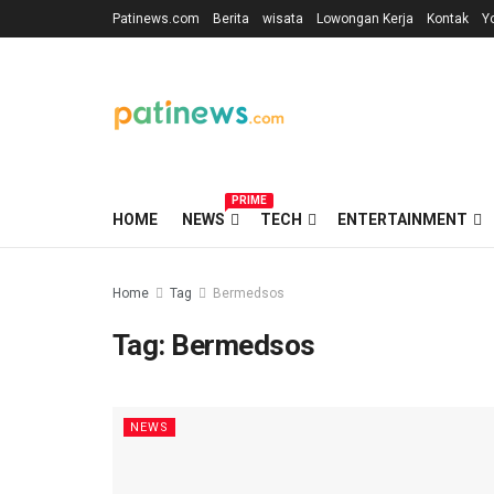
Patinews.com
Berita
wisata
Lowongan Kerja
Kontak
Y
PRIME
HOME
NEWS
TECH
ENTERTAINMENT
Home
Tag
Bermedsos
Tag:
Bermedsos
NEWS