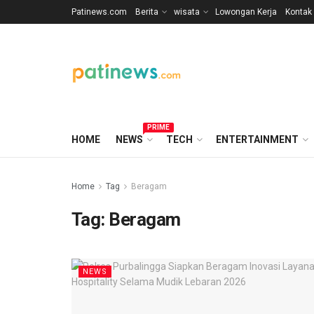
Patinews.com
Berita
wisata
Lowongan Kerja
Kontak
PRIME
HOME
NEWS
TECH
ENTERTAINMENT
Home
Tag
Beragam
Tag:
Beragam
NEWS